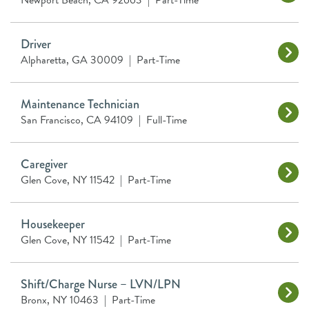
Newport Beach, CA 92663
|
Part-Time
Driver
Alpharetta, GA 30009
|
Part-Time
Maintenance Technician
San Francisco, CA 94109
|
Full-Time
Caregiver
Glen Cove, NY 11542
|
Part-Time
Housekeeper
Glen Cove, NY 11542
|
Part-Time
Shift/Charge Nurse – LVN/LPN
Bronx, NY 10463
|
Part-Time