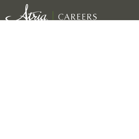
Un service exceptionnel pour nos résidents
Croissance, développement et récompenses pour les employés
Viabilité à long terme de notre entreprise
Liens
Nos marques
Accueil Atria Careers
Coterie
Blog
Atria Senior Living
Direction
Atria Retirement Canada
Récompenses et reconnaissance
Holiday by Atria